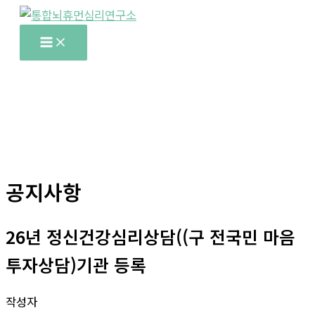
콘
텐
Main
Menu
츠
로
건
너
뛰
기
공지사항
26년 정신건강심리상담((구 전국민 마음
투자상담)기관 등록
작성자