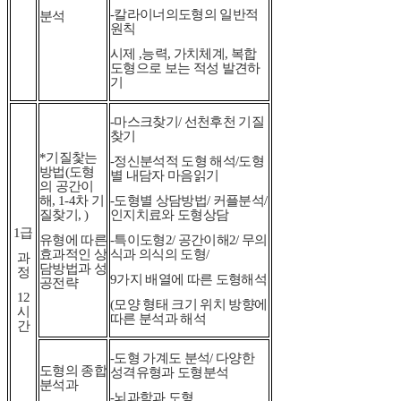
-칼라이너의도형의 일반적
분석
원칙
시제 ,능력, 가치체계, 복합
도형으로 보는 적성 발견하
기
-마스크찾기/ 선천후천 기질
찾기
*기질찿는
-정신분석적 도형 해석/도형
방법(도형
별 내담자 마음읽기
의 공간이
해, 1-4차 기
-도형별 상담방법/ 커플분석/
질찾기, )
인지치료와 도형상담
1급
유형에 따른
-특이도형2/ 공간이해2/ 무의
효과적인 상
식과 의식의 도형/
과
담방법과 성
정
9가지 배열에 따른 도형해석
공전략
12
(모양 형태 크기 위치 방향에
시
따른 분석과 해석
간
-도형 가계도 분석/ 다양한
도형의 종합
성격유형과 도형분석
분석과
-뇌과학과 도형