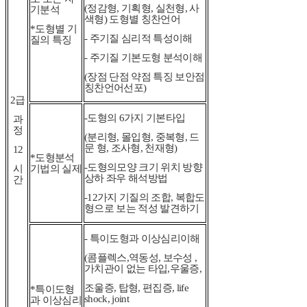
(정감형, 기획형, 실천형, 사
기분석
색형) 도형별 칭찬언어
*도형별 기
- 주기질 심리적 특성이해
질의 특징
- 주기질
기본도형 분석이해
(장점 단점 약점 특징 보안점
칭찬언어선포)
2급
-도형의 6가지 기본타입
과
정
(분리형, 몰입형, 중복형, 드
문 형, 조사형, 천재형)
12
*도형분석
-도형의모양 크기 위치 방향
시
기법의 실제
상하 좌우 해석방법
간
-12가지 기질의 조합, 복합도
형으로 보는 적성 발견하기
- 특이도형과 이상심리이해
(콤플렉스,역동성,
보수성 ,
가치관이 없는 타입,우울증,
조울증,
탑형, 편집증, life
*특이도형
shock, joint
과 이상심리