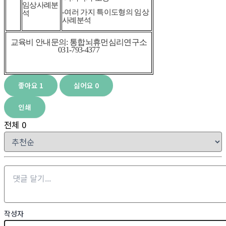
임상사례분
-여러 가지 특이도형의 임상
석
사례분석
교육비 안내
문의: 통합뇌휴먼심리연구소
031-793-4377
좋아요
1
싫어요
0
인쇄
전체
0
작성자