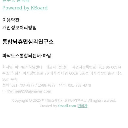
Powered by KBoard
이용약관
개인정보처리방침
통합뇌휴먼심리연구소
파낙토스통합뇌센터-하남
회사명: 파낙토스하남센터 대표자: 정정이
사업자등록번호: 701-96-00974
주소: 하남시 미사강변동로 79 미사역 타워 606호 5호선 미사역 9번 출구 직진
50m 우측.
전화: 031-793-4377 / 1588-4377
팩스: 031-793-4378
이메일: jeje8988@naver.com
Copyright © 2025 파낙토스통합뇌 휴먼심리연구소. All rights reserved.
Created by
Yescall.com
[
관리자
]