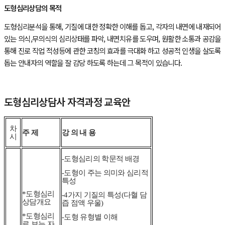
도형심리상담의 목적
도형심리분석을 통해, 기질에 대한 정확한 이해를 돕고, 각자의 내면에 내재되어
있는 의식,
무의식의 심리상태를 파악, 내면치유를 도우며, 원활한 소통과 공감을
통해 진로 직업 적성등에 관한 코칭의 효과를 극대화 하고 성공적 인생을 살도록
돕는 안내자의 역할을 잘 감당 하도록 하는데 그 목적이 있습니다.
도형심리상담사 자격과정 교육안
차
주 제
강 의 내 용
시
-도형심리의 학문적 배경
-도형이 주는 의미와 심리적
특성
*도형심리
-4가지 기질의 특성(다혈 담
상담개요
즙 점액 우울)
*도형심리
-도형 유형별 이해
로 보는 자