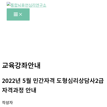
콘
텐
Main
Menu
츠
로
건
너
뛰
기
교육강좌안내
2022년 5월 민간자격 도형심리상담사2급
자격과정 안내
작성자