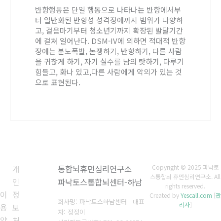
반항행동은 단일 행동으로 나타나는 반항에서부
터 일반화된 반항성 성격장애까지 범위가 다양하
고, 걸음마기부터 청소년기까지 확장된 발달기간
에 걸쳐 일어난다. DSM-IV에 의하면 적대적 반항
장애는 분노폭발, 논쟁하기, 반항하기, 다른 사람
을 귀찮게 하기, 자기 실수를 남의 탓하기, 다루기
힘들고, 화나 있고,다른 사람에게 악의가 있는 것
으로 표현된다.
개
통합뇌휴먼심리연구소
Copyright © 2025 파낙토
스통합뇌 휴먼심리연구소. All
인
파낙토스통합뇌센터-하남
rights reserved.
이
정
Created by
Yescall.com
[
관
회사명: 파낙토스하남센터 대표
리자
]
용
보
자: 정정이
약
처