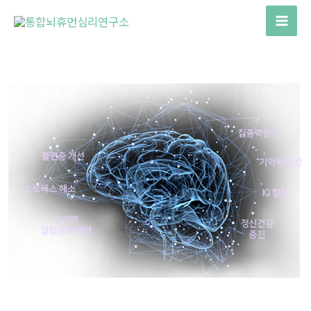
콘
텐
Mai
츠
Men
로
건
너
뛰
기