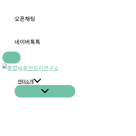
오픈채팅
네이버톡톡
콘
텐
센터소개
츠
메
로
뉴
토
건
글
너
뛰
기