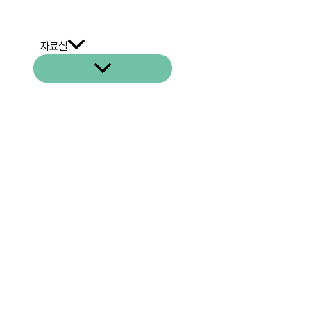
자료실
메
뉴
토
글