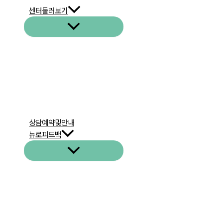
센터둘러보기
메
뉴
토
글
상담예약및안내
뉴로피드백
메
뉴
토
글